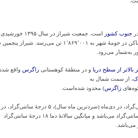
ست.
ر
جنوب کشور
است. جمعیت شیراز در سال ۱۳۹۵ خ
بر ۱٬۵۶۵٬۵۷۲ تن بوده، که این رقم با احتساب جمعیت ساکن در حومهٔ شهر به ۱٬۸۶۹٬۰۰۱ تن می‌رسد. شیر
 به‌شمار می‌رود.
 بالاتر از سطح دریا
و در منطقهٔ کوهستانی
زاگرس
واقع شده
ک
، از سمت شمال به
وه‌های
زاگرس
) محدود شده‌است.
میانگین دما در تیرماه (گرم‌ترین ماه سال) ۳۰ درجهٔ سانتی‌گراد، در دی‌ماه (سردترین ماه سال)، ۵ درجهٔ سانتی‌گراد، در
فروردین‌ماه ۱۷ درجهٔ سانتی‌گراد و در مهرماه ۲۰ درجهٔ سانتی‌گراد می‌باشد و میانگین سالانهٔ دما ۱۸ درجهٔ سانتی‌گراد