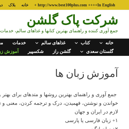
Ski
http://www.best100plus.com ++++In English +
خانه
بلاک
در
t
شرکت پاک گلشن
conten
جمع آوری کننده و راهنمای بهترین کتابها و غذاهای سالم، خدما
خانه
کتاب
غذاهای سالم
خدمات
مح
گلستان سعدی
گلشن راز
شکسپیر
آموزش زبا
آموزش زبان ها
جمع آوری و راهنمای بهترین روشها و متدهای برای بهتر 
خواندن و نوشتن، فهمیدن، درک و ترجمه کردن، معنی و تع
لازم در ایران و جهان
۱+ زبان فارسی یا پارسی