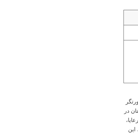
رتگر
ان در
عایا،
 این