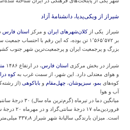
شهر یکی از پایتخت‌های فرهنگی در ایران شناخته شده‌ا
شیراز از ویکی‌پدیا، دانشنامهٔ آزاد
شیراز
یکی از
کلان‌شهرهای
ایران
و مرکز
استان فارس
د
بزرگ و پرجمعیت ایران و پرجمعیت‌ترین شهر جنوب کشور
شیراز در بخش مرکزی
استان فارس
، در ارتفاع ۱۴۸۶
متر
و هوای معتدلی دارد. این شهر، از سمت غرب به
کوه درا
کوه‌های
بمو
،
سبزپوشان
،
چهل‌مقام
و
باباکوهی
(از رشته‌ک
آب و هوا
است. میزان بارندگی سالیانهٔ شهر شیراز ۳۳۷٫۸ میلی‌متر می‌باشد.