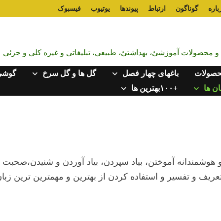
باره
گوناگون
ارتباط
پیوندها
یوتیوب
فیسبوک
ت و محصولات آموزشئ، بهداشتئ، طبیعی، تبلیغاتی و غیره کلی و جزئی
صولات
باغهای چهار فصل
گل ها و گل سرخ
گوشی
ن ها
+۱۰۰بهترین ها
و هوشمندانه آموختن، بیاد سپردن، بیاد آوردن و شنیدن،صحبت 
ریف و تفسیر و استفاده کردن از بهترین و مهمترین ترین زبا