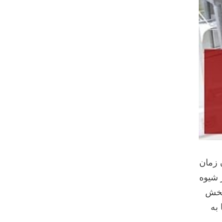
ن زمان
 شیوه
 بخش
به