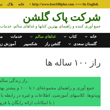
Ski
http://www.best100plus.com ++++In English +
خانه
بلاک
در
t
شرکت پاک گلشن
conten
جمع آوری کننده و راهنمای بهترین کتابها و غذاهای سالم، خدما
خانه
کتاب
غذاهای سالم
خدمات
مح
گلستان سعدی
گلشن راز
شکسپیر
آموزش زبا
راز ۱۰۰ ساله ها
راز زندگی سالم وطولانی 
جمع آوری و راهنم
ویدئوها، کلاسهای آموزشئ، اطلاعات و غیره در رابطه با سلامتی، عمر طولانی سال
( با امکانات ارائه رایگان یا 