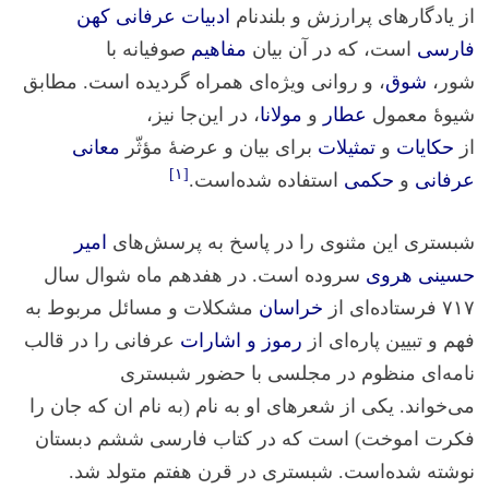
از یادگارهای پرارزش و بلندنام
ادبیات عرفانی کهن
فارسی
است، که در آن بیان
مفاهیم
صوفیانه با
شور،
شوق
، و روانی ویژه‌ای همراه گردیده است. مطابق
شیوهٔ معمول
عطار
و
مولانا
، در این‌جا نیز،
از
حکایات
و
تمثیلات
برای بیان و عرضهٔ مؤثّر
معانی
[۱]
عرفانی
و
حکمی
استفاده شده‌است.
شبستری این مثنوی را در پاسخ به پرسش‌های
امیر
حسینی هروی
سروده است. در هفدهم ماه شوال سال
۷۱۷ فرستاده‌ای از
خراسان
مشکلات و مسائل مربوط به
فهم و تبیین پاره‌ای از
رموز و اشارات
عرفانی را در قالب
نامه‌ای منظوم در مجلسی با حضور شبستری
می‌خواند. یکی از شعرهای او به نام (به نام ان که جان را
فکرت اموخت) است که در کتاب فارسی ششم دبستان
نوشته شده‌است. شبستری در قرن هفتم متولد شد.