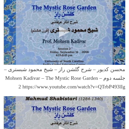
م
حسن کدیور – شرح گلشن راز – شیخ محمود شبستری –
جلسه دوم – Mohsen Kadivar – The Mystic Rose Garden
2
https://www.youtube.com/watch?v=QTrbP493lIg