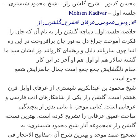
محسن کدیور – شرح گلشن راز – شیخ محمود شبستری –
جلسه اول –
Mohsen Kadivar
#دروس_عمومی_عرفان
​
#شرح_گلشن_راز
خلاصه جلسه اول. دیباچه گلشن راز به نام آن که جان را
فکرت آموخت چراغ دل به نور جان برافروخت در این ره
انبیا چون ساربانند دلیل و رهنمای کاروانند وز ایشان سید ما
گشته سالار هم او اول هم او آخر در این کار
مقام دلگشایش جمع جمع است جمال جانفزایش شمع
جمع است
شیخ محمود بن عبدالکریم شبستری از عرفای اوایل قرن
هشتم است. گلشن راز یکی از شاهکارهای ادب فارسی و
عرفانی است. کتابی موجز، با بیانی بدور از پیچیدگی
مباحث عمیق عرفانی را تشریح کرده است. بهترین نسخه
گلشن راز «مجموعه آثار شیخ محمود شبستری» به
تصحیح صمد موحد و بهترین شرح آن «مفاتیح الاعجاز فی