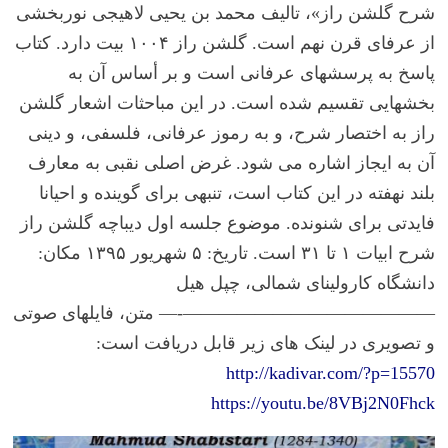
شرح گلشن راز»، تالیف محمد بن یحیی لاهیجی نوربخشی
از عرفای قرن نهم است. گلشن راز ۱۰۰۴ بیت دارد. کتاب
پاسخ به پرسشهای عرفانی است و بر أساس آن به
بخشهایی تقسیم شده است. در این مباحثات اشعار گلشن
راز به اختصار شرح، و به رموز عرفانی، فلسفی، و دینی
آن به ایجاز اشاره می شود. غرض اصلی نقبی به معارف
بلند نهفته در این کتاب است، تنبهی برای گوینده و احیانا
فایدتی برای شنونده. موضوع جلسه اول دیباچه گلشن راز
شرح ابیات ۱ تا ۳۱ است. تاریخ: ۵ شهریور ۱۳۹۵ مکان:
دانشگاه کارولینای شمالی، چپل هیل
——————————————-— متن، فایلهای صوتی
و تصویری در لینک های زیر قابل دریافت است:
http://kadivar.com/?p=15570
https://youtu.be/8VBj2N0Fhck