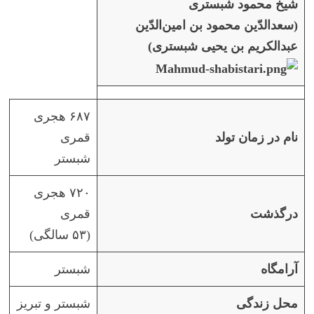
شیخ محمود شبستری
(سعدالدّین محمود بن امین‌الدّین
عبدالکریم بن یحیی شبستری)
۶۸۷ هجری
نام در زمان تولد
قمری
شبستر
۷۲۰ هجری
درگذشت
قمری
(۵۳ سالگی)
آرامگاه
شبستر
محل زندگی
شبستر و تبریز