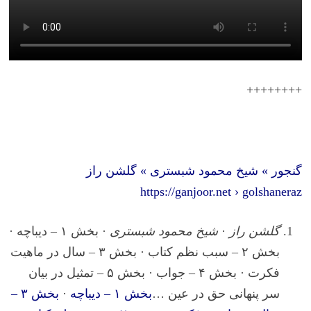
++++++++
گنجور » شیخ محمود شبستری » گلشن راز
https://ganjoor.net › golshaneraz
گلشن راز
·
شیخ محمود شبستری
· بخش ۱ – دیباچه ·
بخش ۲ – سبب نظم کتاب · بخش ۳ – سال در ماهیت
فکرت · بخش ۴ – جواب · بخش ۵ – تمثیل در بیان
سر پنهانی حق در عین …‎
بخش ۱ – دیباچه
· ‎
بخش ۳ –