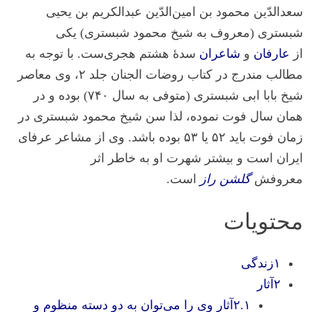
سعدالدّین محمود بن امین‌الدّین عبدالکریم بن یحیی
شبستری
(معروف به
شیخ محمود شبستری
) یکی
از
عارفان
و
شاعران
سدهٔ هشتم هجری‌ست. با توجه به
مطالب مندرج در کتاب روضات الجنان جلد ۲، وی معاصر
شیخ بابا ابی شبستری (متوفی به سال ۷۴۰) بوده و در
همان سال فوت نموده، لذا سن شیخ محمود شبستری در
زمان فوت باید ۵۲ یا ۵۳ بوده باشد. وی از مشاعر عرفای
ایران است و بیشتر شهرت او به خاطر اثر
معروفش
گلشن راز
است.
محتویات
۱زندگی
۲آثار
۲.۱آثار وی را می‌توان به دو دسته منظوم و