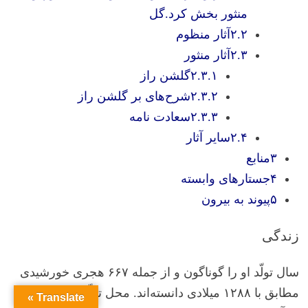
منثور بخش کرد.گل
۲.۲آثار منظوم
۲.۳آثار منثور
۲.۳.۱گلشن راز
۲.۳.۲شرح‌های بر گلشن راز
۲.۳.۳سعادت نامه
۲.۴سایر آثار
۳منابع
۴جستارهای وابسته
۵پیوند به بیرون
زندگی
سال تولّد او را گوناگون و از جمله ۶۶۷ هجری خورشیدی
مطابق با ۱۲۸۸ میلادی دانسته‌اند. محل تولّد این عارف
Translate »