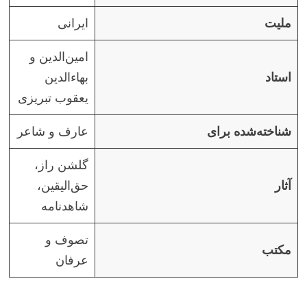
ملیت
ایرانی
امین‌الدین و
استاد
بهاءالدین
یعقوب تبریزی
شناخته‌شده برای
عارف و شاعر
گلشن راز،
آثار
حق‌الیقین،
شاهدنامه
تصوف و
مکتب
عرفان