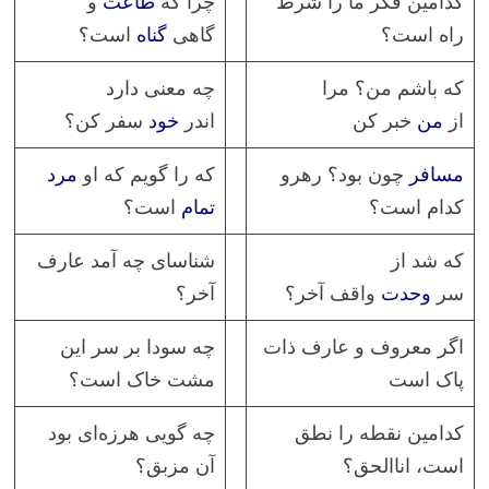
کدامین فکر ما را شرط
چرا گه
طاعت
و
راه است؟
گاهی
گناه
است؟
که باشم من؟ مرا
چه معنی دارد
از
من
خبر کن
اندر
خود
سفر کن؟
مسافر
چون بود؟ رهرو
که را گویم که او
مرد
کدام است؟
تمام
است؟
که شد از
شناسای چه آمد عارف
سر
وحدت
واقف آخر؟
آخر؟
اگر معروف و عارف ذات
چه سودا بر سر این
پاک است
مشت خاک است؟
کدامین نقطه را نطق
چه گویی هرزه‌ای بود
است، اناالحق؟
آن مزبق؟