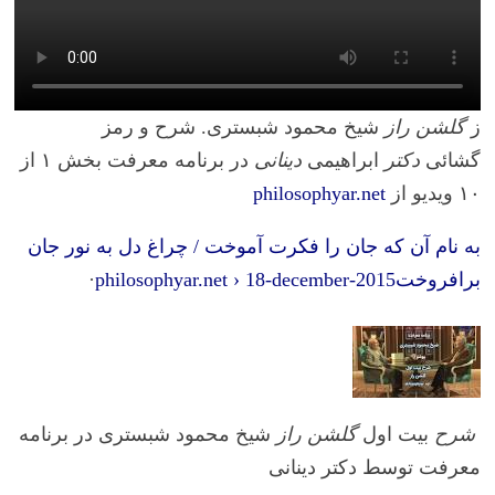
ز
گلشن راز
شیخ محمود شبستری. شرح و رمز
گشائی
دکتر
ابراهیمی
دینانی
در برنامه معرفت بخش ۱ از
۱۰ ویدیو از
philosophyar.net
به نام آن که جان را فکرت آموخت / چراغ دل به نور جان
برافروختphilosophyar.net › 18-december-2015
·
شرح
بیت اول
گلشن راز
شیخ محمود شبستری در برنامه
معرفت توسط دکتر دینانی