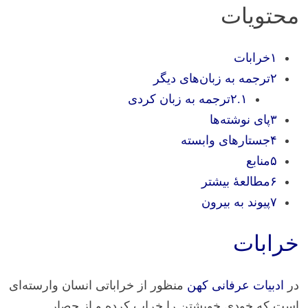
محتویات
۱خرابات
۲ترجمه به زبان‌های دیگر
۲.۱ترجمه به زبان کردی
۳پای نوشته‌ها
۴جستارهای وابسته
۵منابع
۶مطالعهٔ بیشتر
۷پیوند به بیرون
خرابات
در
ادبیات عرفانی کهن
منظور از خراباتی انسان وارسته‌ای
است که خودی خویشتن را خراب کرده و از حصار